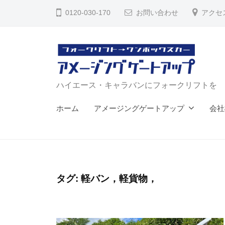
コ
イ
0120-030-170
お問い合わせ
アクセ
ン
エ
テ
ー
ン
ス
ツ
・
へ
キ
ハ
ハイエース・キャラバンにフォークリフトを
ャ
ス
イ
ホーム
アメージングゲートアップ
会社
ラ
キ
エ
バ
ッ
ー
ン
プ
ス
リ
・
ア
タグ:
軽バン，軽貨物，
ゲ
キ
ー
ャ
ト
ラ
【