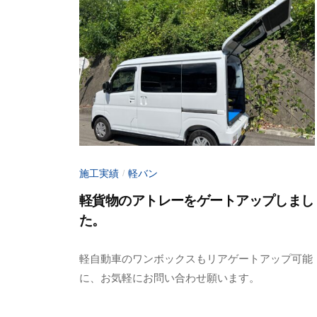
バ
ア
ン
メ
ー
リ
ジ
ア
ン
ゲ
グ
ー
ゲ
ト
ー
施工実績
軽バン
【
/
ト
ア
ア
軽貨物のアトレーをゲートアップしまし
ッ
た。
メ
プ
ー
2
b
】
軽自動車のワンボックスもリアゲートアップ可能
ジ
0
y
｜
に、お気軽にお問い合わせ願います。
2
a
ン
山
4
d
梨
グ