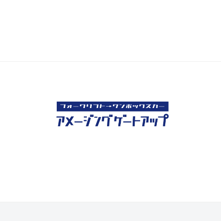
年
m
県
ゲ
4
i
大
月
n
ー
月
3
-
ト
市
日
f
ア
u
ッ
j
i
プ
m
】
o
｜
t
山
o
梨
県
大
月