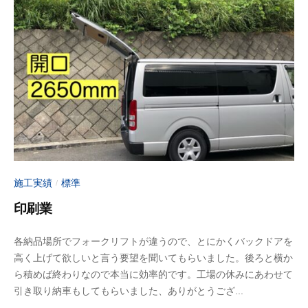
0
f
日
u
j
i
m
o
t
o
施工実績
標準
/
印刷業
2
b
各納品場所でフォークリフトが違うので、とにかくバックドアを
0
y
高く上げて欲しいと言う要望を聞いてもらいました。後ろと横か
2
a
ら積めば終わりなので本当に効率的です。工場の休みにあわせて
3
d
引き取り納車もしてもらいました、ありがとうござ...
年
m