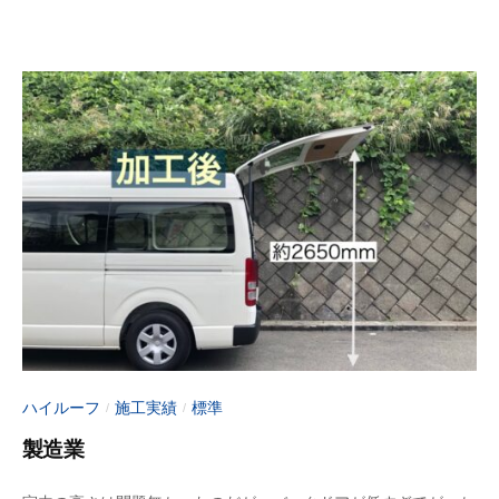
6
i
月
n
1
-
0
f
日
u
j
i
m
o
t
o
ハイルーフ
施工実績
標準
/
/
製造業
2
b