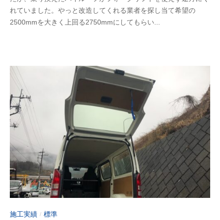
2
a
れていました。やっと改造してくれる業者を探し当て希望の
3
d
2500mmを大きく上回る2750mmにしてもらい...
年
m
6
i
月
n
1
-
0
f
日
u
j
i
m
o
t
o
施工実績
標準
/