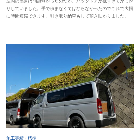
室内の高さは問題無かったのだが、バックドアが低すぎてがっか
0
y
りしていました。手で積まなくてはならなかったのでこれで大幅
2
a
に時間短縮できます。引き取り納車もして頂き助かりました。
3
d
年
m
6
i
月
n
1
-
0
f
日
u
j
i
m
o
t
o
施工実績
標準
/