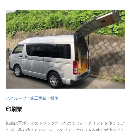
月
n
1
-
0
f
日
u
j
i
m
o
t
o
ハイルーフ
施工実績
標準
/
/
印刷業
2
b
以前は平ボディのトラックだったのでフォークリフトを使えてい
0
y
たが、乗り換えたハイルーフがフォークリフトを使えず途方にく