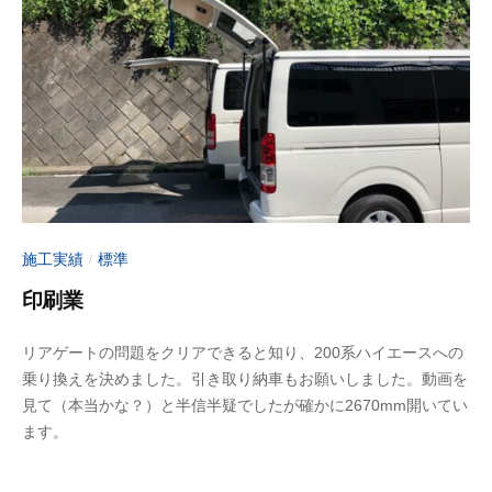
ッ
日
u
j
プ
i
】
m
｜
o
山
t
梨
o
県
大
月
施工実績
標準
/
市
印刷業
2
b
リアゲートの問題をクリアできると知り、200系ハイエースへの
0
y
乗り換えを決めました。引き取り納車もお願いしました。動画を
2
a
見て（本当かな？）と半信半疑でしたが確かに2670mm開いてい
3
d
ます。
年
m
6
i