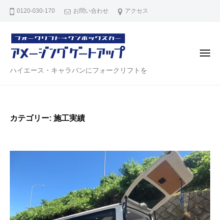
ハ
コ
0120-030-170
お問い合わせ
アクセス
イ
ン
エ
テ
ー
ン
ス
メ
・
ツ
ニ
ュ
ハ
ハイエース・キャラバンにフォークリフトを
キ
へ
ー
ャ
イ
ス
ラ
エ
キ
バ
ー
ッ
ン
カテゴリー:
施工実績
ス
プ
リ
・
ア
キ
ゲ
ー
ャ
ト
ラ
【
バ
ア
ン
メ