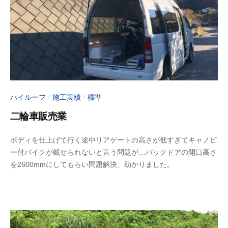
i
m
o
t
o
ハイルーフ
施工実績
標準
/
/
二輪車販売業
2
b
ボディを仕上げて行く途中リアゲートの高さが低すぎてキャノピ
0
y
ー付バイクが載せられないと言う問題が…バックドアの開口高さ
2
a
を2600mmにしてもらい問題解決、助かりました。
3
d
年
m
6
i
月
n
1
-