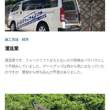
リ
ー
ア
ジ
ン
ゲ
グ
ー
ゲ
ト
ー
【
ト
施工実績
標準
/
ア
ア
運送業
メ
ッ
プ
ー
2
b
運送業です、フォークリフトが入らないので荷物をバラバラにし
】
ジ
0
y
て手積みしていました。ゲートアップは前から気にはなっていた
｜
ン
2
a
のですが、愛知から持ち込んだ甲斐がありました。
山
3
d
グ
梨
年
m
ゲ
県
6
i
ー
大
月
n
月
ト
1
-
市
ア
0
f