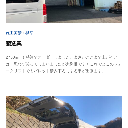
o
t
o
施工実績
標準
/
製造業
2
b
2750mm！特注でオーダーしました。まさかここまで上がると
0
y
は…思わず笑ってしまいましたが大満足です！これでどこのフォ
2
a
ークリフトでもパレット積み下ろしする事が出来ます。
3
d
年
m
6
i
月
n
1
-
0
f
日
u
j