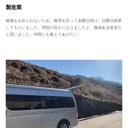
製造業
2
b
稼働を止められないため、無理を言って金曜日預け、日曜日納車
0
y
してもらいました。理想の高さになりましたよ、価値ある改造だ
2
a
と思いました。仲間にも教えてあげたい。
3
d
年
m
6
i
月
n
1
-
0
f
日
u
j
i
m
o
t
o