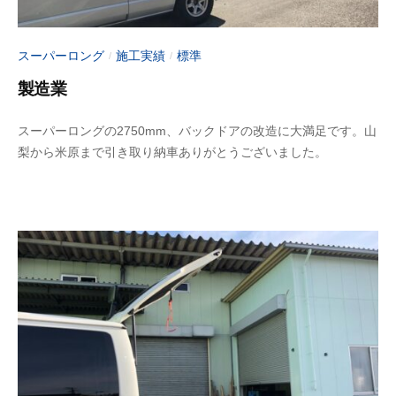
スーパーロング
施工実績
標準
/
/
製造業
2
b
スーパーロングの2750mm、バックドアの改造に大満足です。山
0
y
梨から米原まで引き取り納車ありがとうございました。
2
a
3
d
年
m
6
i
月
n
1
-
0
f
日
u
j
i
m