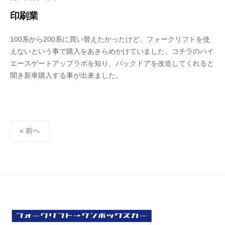
印刷業
2
b
100系から200系に買い替えたかったけど、フォークリフトを使
0
y
えないという事で購入をあきらめかけていました。コチラのハイ
2
a
エースゲートアップラボを知り、バックドアを改造してくれると
3
d
聞き新車購入する事が出来ました。
年
m
6
i
月
n
1
-
投
0
f
« 前へ
稿
日
u
の
j
i
ペ
m
ー
o
ジ
t
送
o