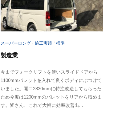
o
t
o
スーパーロング
施工実績
標準
/
/
製造業
2
b
今までフォークリフトを使いスライドドアから
0
y
1100mmパレットを入れて良くボディにぶつけて
2
a
いました。開口2830mmに特注改造してもらった
3
d
ため今度は1200mmのパレットをリアから積めま
年
m
す。皆さん、これで大幅に効率改善出...
6
i
月
n
1
-
0
f