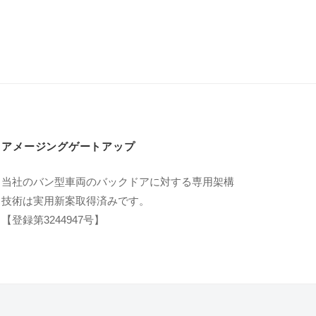
日
u
j
i
m
o
t
o
アメージングゲートアップ
当社のバン型車両のバックドアに対する専用架構
技術は実用新案取得済みです。
【登録第3244947号】