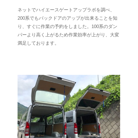
2
b
ネットでハイエースゲートアップラボを調べ、
0
y
200系でもバックドアのアップが出来ることを知
2
a
り、すぐに作業の予約をしました。100系のダン
3
d
パーより高く上がるため作業効率が上がり、大変
年
m
満足しております。
6
i
月
n
1
-
0
f
日
u
j
i
m
o
t
o