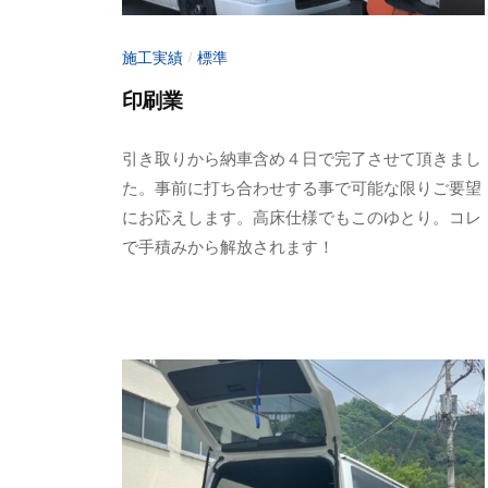
施工実績
標準
/
印刷業
2
b
引き取りから納車含め４日で完了させて頂きまし
0
y
た。事前に打ち合わせする事で可能な限りご要望
2
a
にお応えします。高床仕様でもこのゆとり。コレ
3
d
で手積みから解放されます！
年
m
6
i
月
n
1
-
0
f
日
u
j
i
m