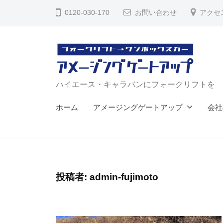
コ
イ
0120-030-170
お問い合わせ
アクセ
ン
エ
テ
ー
ン
ス
ツ
・
へ
キ
ハ
ハイエース・キャラバンにフォークリフトを
ャ
ス
イ
ホーム
アメージングゲートアップ
会社
ラ
キ
エ
バ
ッ
ー
ン
プ
ス
リ
・
ア
投稿者:
admin-fujimoto
ゲ
キ
ー
ャ
ト
ラ
【