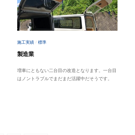
o
t
o
施工実績
標準
/
製造業
2
b
増車にともない二台目の改造となります。一台目
0
y
はノントラブルでまだまだ活躍中だそうです。
2
a
3
d
年
m
6
i
月
n
1
-
0
f