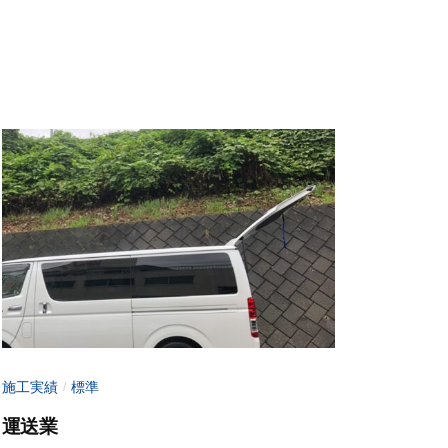
6
i
月
n
1
-
0
f
日
u
j
i
m
o
t
o
施工実績
標準
/
運送業