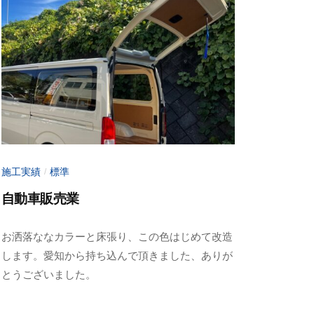
施工実績
標準
/
自動車販売業
2
b
お洒落ななカラーと床張り、この色はじめて改造
0
y
します。愛知から持ち込んで頂きました、ありが
2
a
とうございました。
3
d
年
m