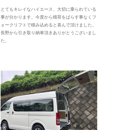
2
b
とてもキレイなハイエース、大切に乗られている
0
y
事が分かります。今度から積荷をばらす事なくフ
2
a
ォークリフトで積み込めると喜んで頂けました。
3
d
長野から引き取り納車頂きありがとうございまし
年
m
た。
6
i
月
n
1
-
0
f
日
u
j
i
m
o
t
o