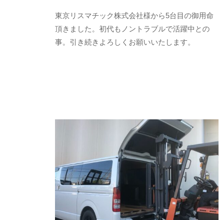
市
2
b
東京リスマチック株式会社様から5台目の御用命
0
y
頂きました。初代もノントラブルで活躍中との
2
a
事。引き続きよろしくお願いいたします。
3
d
年
m
6
i
月
n
1
-
0
f
日
u
j
i
m
o
t
o