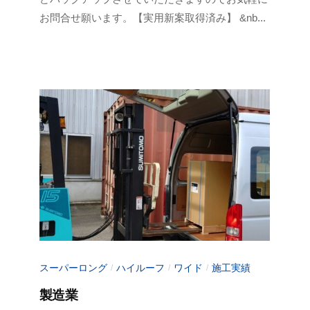
年
m
お問合せ願います。【実用新案取得済み】 &nb...
1
i
1
n
月
-
1
f
6
u
日
j
i
m
o
t
o
スーパーロング
ハイルーフ
ワイド
施工実績
/
/
/
製造業