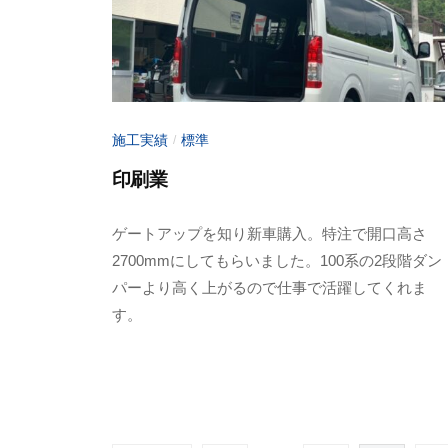
o
t
o
施工実績
標準
/
印刷業
2
b
ゲートアップを知り新車購入。特注で開口高さ
0
y
2700mmにしてもらいました。100系の2段階ダン
2
a
パーより高く上がるので仕事で活躍してくれま
3
d
す。
年
m
6
i
月
n
1
-
0
f