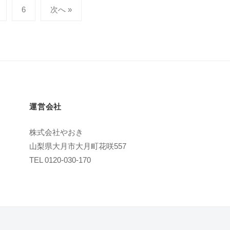
日
u
6
次へ »
j
i
m
o
t
o
運営会社
株式会社やおき
山梨県大月市大月町花咲557
TEL 0120-030-170