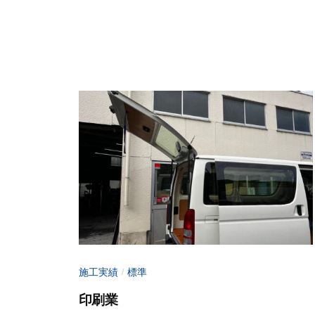
1
i
県
ゲ
2
n
大
月
-
ー
月
2
f
ト
市
2
u
ア
日
j
ッ
i
m
プ
o
】
t
｜
o
山
梨
県
施工実績
標準
/
大
印刷業
月