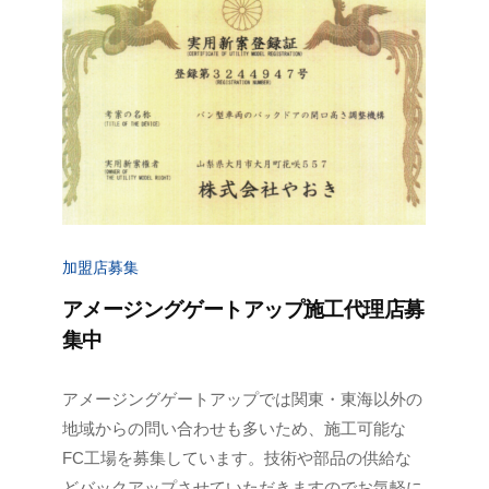
加盟店募集
アメージングゲートアップ施工代理店募
集中
2
b
アメージングゲートアップでは関東・東海以外の
0
y
地域からの問い合わせも多いため、施工可能な
2
a
FC工場を募集しています。技術や部品の供給な
3
d
どバックアップさせていただきますのでお気軽に