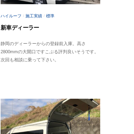
ハイルーフ
施工実績
標準
/
/
新車ディーラー
2
b
静岡のディーラーからの登録前入庫。高さ
0
y
2800mmの大開口ですこぶる評判良いそうです。
2
a
次回も相談に乗って下さい。
3
d
年
m
6
i
月
n
1
-
0
f
日
u
j
i
m