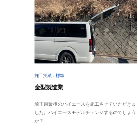
バ
ア
ン
メ
ー
リ
ジ
ア
ン
ゲ
グ
ー
ゲ
ト
ー
施工実績
標準
【
/
ト
ア
ア
金型製造業
ッ
メ
2
b
プ
埼玉県最後のハイエースを施工させていただきま
ー
0
y
】
した。ハイエースモデルチェンジするのでしょう
2
a
ジ
｜
か？
3
d
ン
山
年
m
梨
グ