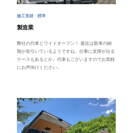
施工実績
標準
/
製造業
2
b
弊社の代車とワイドオープン！ 最近は新車の納
0
y
期が長引いているようですね、仕事に支障が出る
2
a
ケースもあるとか。代車もございますのでお気軽
3
d
にお声掛けください。
年
m
6
i
月
n
1
-
0
f
日
u
j
i
m