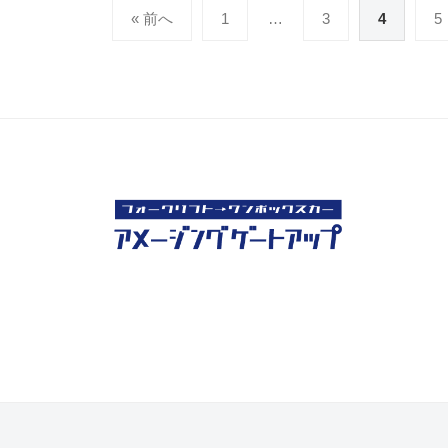
日
u
投
« 前へ
1
…
3
4
5
j
稿
i
の
m
ペ
o
t
ー
o
ジ
送
り