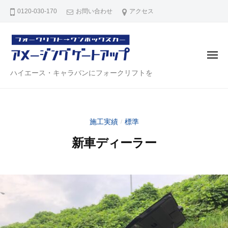
ハ
コ
0120-030-170
お問い合わせ
アクセス
イ
ン
エ
テ
ー
ン
ス
メ
・
ツ
ニ
ュ
ハ
ハイエース・キャラバンにフォークリフトを
キ
へ
ー
ャ
イ
ス
ラ
エ
キ
バ
ー
ッ
ン
施工実績
標準
/
ス
プ
リ
新車ディーラー
・
ア
キ
ゲ
2
b
ー
ャ
0
y
ト
ラ
2
a
【
バ
3
d
ア
年
m
ン
メ
6
i