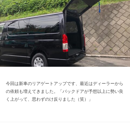
リ
ー
月
n
ア
ジ
1
-
ン
ゲ
0
f
グ
ー
日
u
ゲ
ト
j
ー
i
【
ト
m
ア
ア
o
メ
ッ
t
プ
ー
o
】
ジ
｜
ン
今回は新車のリアゲートアップです、最近はディーラーから
山
グ
の依頼も増えてきました。「バックドアが予想以上に勢い良
梨
ゲ
く上がって、思わずのけ反りました（笑）」
県
ー
大
月
ト
市
ア