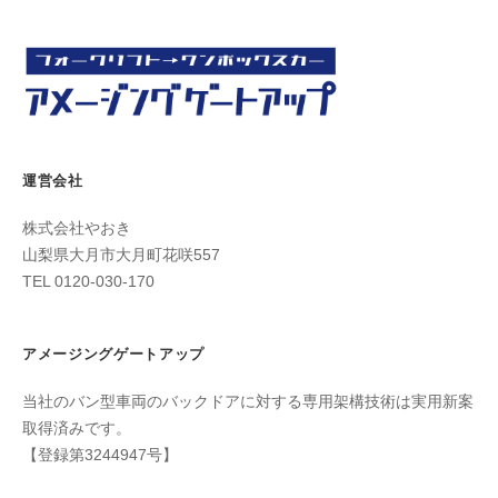
ッ
プ
】
｜
山
梨
運営会社
県
大
株式会社やおき
月
山梨県大月市大月町花咲557
市
TEL 0120-030-170
アメージングゲートアップ
当社のバン型車両のバックドアに対する専用架構技術は実用新案
取得済みです。
【登録第3244947号】