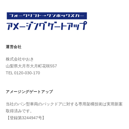
ッ
プ
】
｜
山
梨
運営会社
県
大
株式会社やおき
月
山梨県大月市大月町花咲557
市
TEL 0120-030-170
アメージングゲートアップ
当社のバン型車両のバックドアに対する専用架構技術は実用新案
取得済みです。
【登録第3244947号】