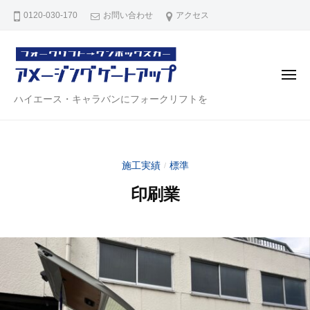
ハ
コ
0120-030-170
お問い合わせ
アクセス
イ
ン
エ
テ
ー
ン
ス
メ
・
ツ
ニ
ュ
ハ
ハイエース・キャラバンにフォークリフトを
キ
へ
ー
ャ
イ
ス
ラ
エ
キ
バ
ー
ッ
ン
施工実績
標準
/
ス
プ
リ
印刷業
・
ア
キ
ゲ
2
b
ー
ャ
0
y
ト
ラ
2
a
【
バ
3
d
ア
年
m
ン
メ
6
i