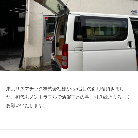
リ
ー
月
n
ア
ジ
1
-
ン
ゲ
0
f
グ
ー
日
u
ゲ
ト
j
ー
i
【
ト
m
ア
ア
o
メ
ッ
t
プ
ー
o
】
ジ
｜
ン
東京リスマチック株式会社様から5台目の御用命頂きまし
山
グ
た。初代もノントラブルで活躍中との事。引き続きよろしく
梨
ゲ
お願いいたします。
県
ー
大
月
ト
市
ア