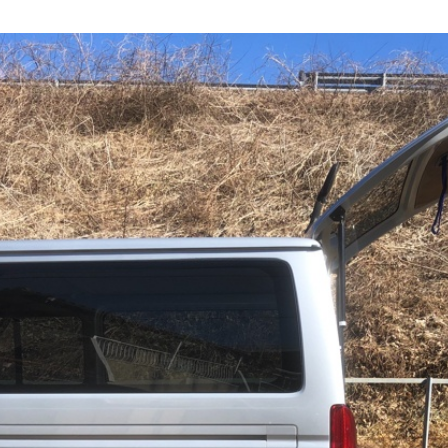
2
b
0
y
2
a
3
d
年
m
6
i
月
n
1
-
0
f
日
u
j
i
m
o
t
o