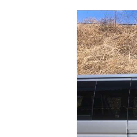
バ
ア
ン
メ
ー
リ
ジ
ア
ン
ゲ
グ
ー
ゲ
ト
ー
【
ト
ア
ア
ッ
メ
プ
ー
】
ジ
｜
ン
山
梨
グ