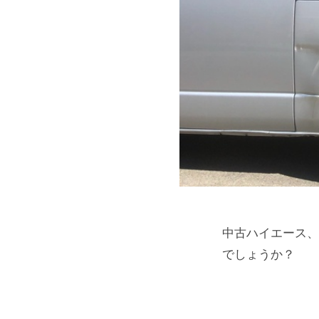
県
ゲ
大
ー
月
ト
市
ア
ッ
プ
】
｜
山
梨
中古ハイエース、
でしょうか？
県
大
月