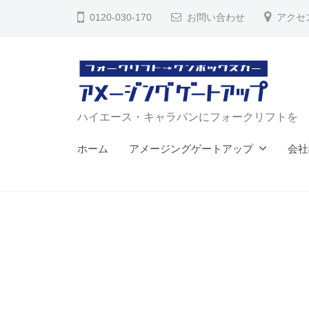
コ
イ
0120-030-170
お問い合わせ
アクセ
ン
エ
テ
ー
ン
ス
ツ
・
へ
キ
ハ
ハイエース・キャラバンにフォークリフトを
ャ
ス
イ
ホーム
アメージングゲートアップ
会社
ラ
キ
エ
バ
ッ
ー
ン
プ
ス
リ
・
ア
ゲ
キ
ー
ャ
ト
ラ
【