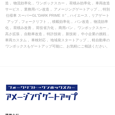
ッ
造， 物流効率化， ワンボックスカー， 荷積み効率化， 車両改造
プ
サービス， 業務用バン改造， アメージングゲートアップ，
,
特別
】
仕様車 スーパーGL“DARK PRIME Ⅱ”，ハイエース，リアゲート
｜
アップ，フォークリフト，
,
積載効率化， バン改造， 物流効率
化， 荷積み改善， 荷役省力化， 商用バン， ワンボックスカー，
山
高さ拡張， 自動車改造， 特許技術， 新技術， 中小企業の挑戦，
梨
車両カスタム， 車検対応， 地域発スタートアップ，
,
軽自動車の
県
ワンボックスもゲートアップ可能に、お気軽にご相談ください。
大
月
市