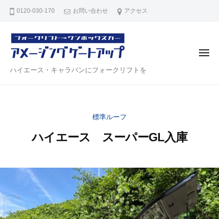
ハ
コ
0120-030-170
お問い合わせ
アクセス
イ
ン
エ
テ
ー
ン
ス
メ
・
ツ
ニ
ュ
ハ
ハイエース・キャラバンにフォークリフトを
キ
へ
ー
ャ
イ
ス
ラ
エ
キ
バ
ー
ッ
ン
標準ルーフ
ス
プ
リ
ハイエース スーパーGL入庫
・
ア
キ
ゲ
2
b
ー
ャ
0
y
ト
ラ
2
a
【
バ
6
d
ア
年
m
ン
メ
6
i