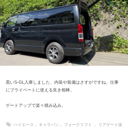
リ
ー
月
n
ア
ジ
1
-
ン
ゲ
2
f
グ
ー
日
u
ゲ
ト
j
ー
i
【
ト
m
ア
ア
o
メ
ッ
t
プ
ー
o
】
ジ
｜
ン
黒いS-GL入庫しました、内装や装備はさすがですね。仕事
山
グ
にプライベートに使える良き相棒。
梨
ゲ
県
ー
大
ゲートアップで楽々積み込み。
月
ト
市
ア
ハイエース， キャラバン， フォークリフト ， リアゲート改