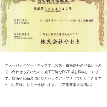
リ
年
m
ー
ア
1
i
ジ
1
n
ン
ゲ
月
-
グ
ー
1
f
ゲ
ト
6
u
ー
【
日
j
ト
ア
i
ア
メ
m
ッ
o
プ
ー
t
】
ジ
o
｜
アメージングゲートアップでは関東・東海以外の地域からの
ン
山
問い合わせも多いため、施工可能なFC工場を募集していま
グ
梨
す。技術や部品の供給などバックアップさせていただきます
ゲ
県
のでお気軽にお問合せ願います。【実用新案取得済み】
ー
大
月
ト
市
ア