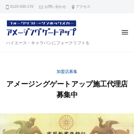
ハ
コ
0120-030-170
お問い合わせ
アクセス
イ
ン
エ
テ
ー
ン
ス
メ
・
ツ
ニ
ュ
ハ
ハイエース・キャラバンにフォークリフトを
キ
へ
ー
ャ
イ
ス
ラ
エ
キ
バ
ー
ッ
ン
加盟店募集
ス
プ
リ
アメージングゲートアップ施工代理店
・
ア
キ
ゲ
募集中
ー
ャ
2
b
ト
ラ
0
y
【
バ
2
a
ア
ン
3
d
メ