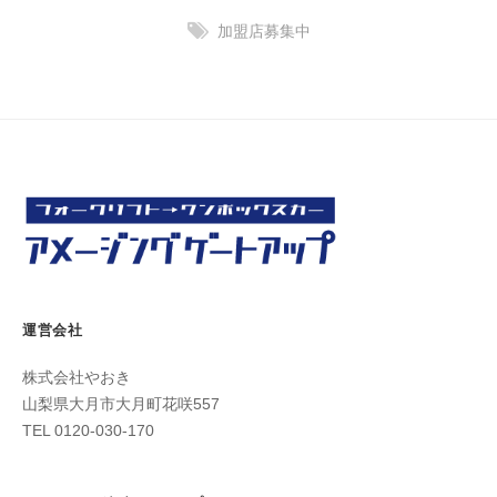
ッ
プ
加盟店募集中
】
｜
山
梨
県
大
月
市
運営会社
株式会社やおき
山梨県大月市大月町花咲557
TEL 0120-030-170